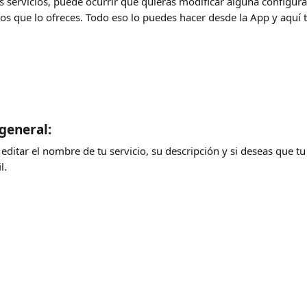
s servicios, puede ocurrir que quieras modificar alguna configura
 los que lo ofreces. Todo eso lo puedes hacer desde la App y aqu
general:
ditar el nombre de tu servicio, su descripción y si deseas que tu 
l.