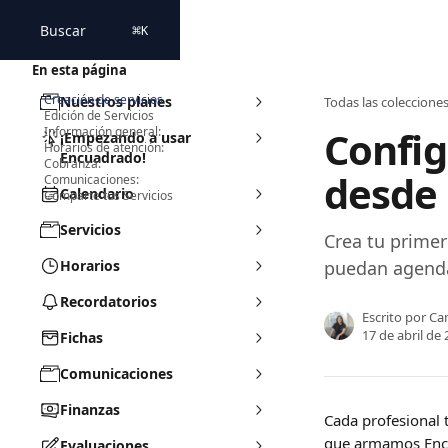
Ir al contenido principal
Buscar
⌘
K
En esta página
Creación de servicios
Nuestros planes
Todas las coleccione
Edición de Servicios
Config
Información general:
¡Empezando a usar
Horarios de atención:
Encuadrado!
Cobranza:
desde 
Comunicaciones:
Calendario
Comparte tus Servicios
Servicios
Crea tu primer
Horarios
puedan agenda
Recordatorios
Escrito por
Ca
17 de abril de
Fichas
Comunicaciones
Finanzas
Cada profesional 
que armamos Encu
Evaluaciones