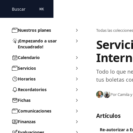
Ir al contenido principal
Buscar
⌘
K
Nuestros planes
Todas las coleccione
Servic
¡Empezando a usar
Encuadrado!
Intern
Calendario
Servicios
Todo lo que ne
Horarios
tus boletas c
Recordatorios
Por Camila y
Fichas
Comunicaciones
Artículos
Finanzas
Re-autorizar a 
Evaluaciones