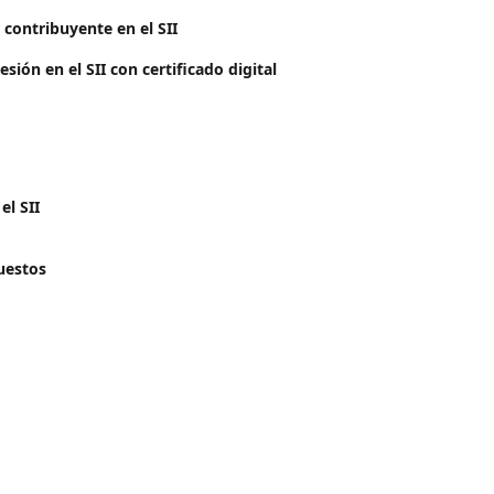
contribuyente en el SII
esión en el SII con certificado digital
l SII
uestos