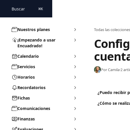
Ir al contenido principal
Buscar
⌘
K
Nuestros planes
Todas las coleccione
Config
¡Empezando a usar
Encuadrado!
cuenta
Calendario
Servicios
Por Camila
·
2 art
Horarios
Recordatorios
¿Puedo recibir 
Fichas
¿Cómo se realiz
Comunicaciones
Finanzas
Evaluaciones