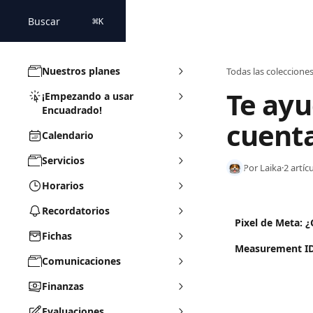
Ir al contenido principal
Buscar
⌘
K
Nuestros planes
Todas las coleccione
Te ayu
¡Empezando a usar
Encuadrado!
cuent
Calendario
Servicios
Por Laika
·
2 artíc
Horarios
Recordatorios
Pixel de Meta: 
Fichas
Measurement ID
Comunicaciones
Finanzas
Evaluaciones