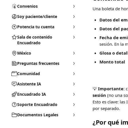
Convenios
Una boleta de hon
Soy paciente/cliente
Datos del emi
Potencia tu cuenta
Datos del pa
Sala de contenido
Fecha de emi
Encuadrado
sesión. En la 
Glosa o detal
México
Monto total
Preguntas frecuentes
Comunidad
Asistente IA
💡 
Importante
: 
Encuadrado IA
sesión
 (no una so
Esto es clave: las
Soporte Encuadrado
por separado.
Documentos Legales
¿Por qué i