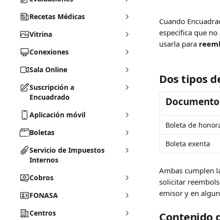
Recetas Médicas
Cuando Encuadrado
específica que no
Vitrina
usarla para 
reemb
Conexiones
Sala Online
Dos tipos d
Suscripción a
Encuadrado
Documento
Aplicación móvil
Boleta de honor
Boletas
Boleta exenta
Servicio de Impuestos
Internos
Ambas cumplen la 
Cobros
solicitar reembol
emisor y en algun
FONASA
Centros
Contenido d