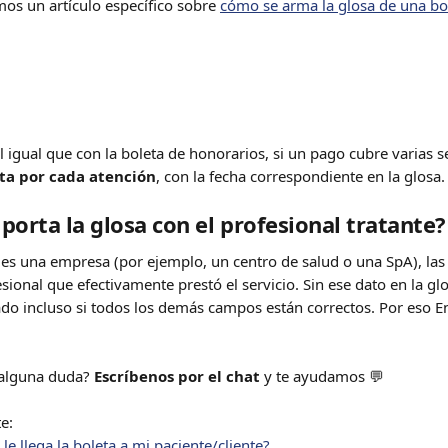
mos un artículo específico sobre 
cómo se arma la glosa de una bo
al igual que con la boleta de honorarios, si un pago cubre varias s
ta por cada atención
, con la fecha correspondiente en la glosa.
porta la glosa con el profesional tratante?
es una empresa (por ejemplo, un centro de salud o una SpA), las 
fesional que efectivamente prestó el servicio. Sin ese dato en la gl
do incluso si todos los demás campos están correctos. Por eso E
.
alguna duda? 
Escríbenos por el chat
 y te ayudamos 💬
e: 
e llega la boleta a mi paciente/cliente?