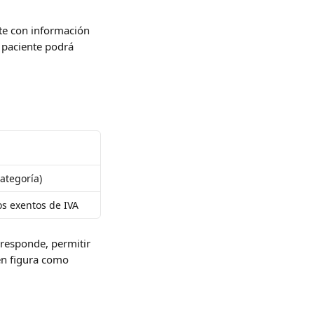
te con información 
 paciente podrá 
ategoría)
os exentos de IVA
responde, permitir 
én figura como 