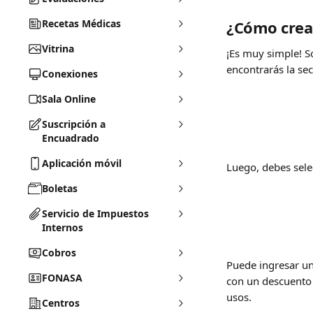
Recetas Médicas
¿Cómo crea
Vitrina
¡Es muy simple! So
encontrarás la sec
Conexiones
Sala Online
Suscripción a
Encuadrado
Aplicación móvil
Luego, debes sele
Boletas
Servicio de Impuestos
Internos
Cobros
Puede ingresar un
FONASA
con un descuento 
usos.
Centros