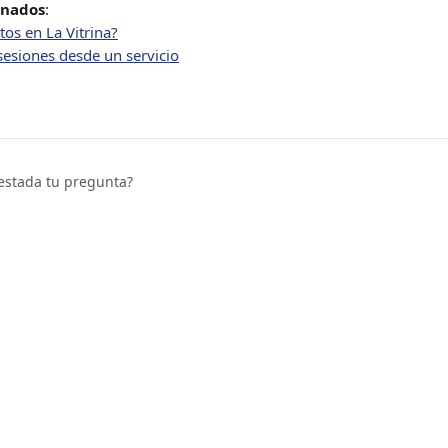
onados
:
os en La Vitrina?
sesiones desde un servicio
estada tu pregunta?