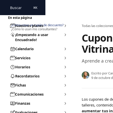
Ir al contenido principal
Buscar
⌘
K
En esta página
¿Cómo crear un cupón de descuento?
Nuestros planes
Todas las coleccione
¿Cómo lo usan mis consultantes?
Cupon
¡Empezando a usar
Encuadrado!
Vitrin
Calendario
Servicios
Aprende a crea
Horarios
Escrito por
Cam
Recordatorios
9 de octubre 
Fichas
Comunicaciones
Los cupones de d
Finanzas
talleres, contenido
aumentar tus ins
Evaluaciones