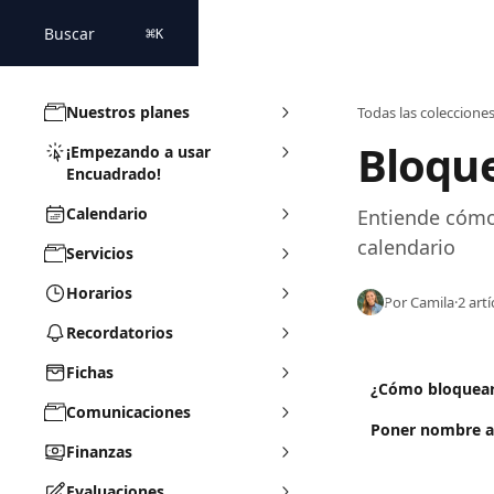
Ir al contenido principal
Buscar
⌘
K
Nuestros planes
Todas las coleccione
Bloqu
¡Empezando a usar
Encuadrado!
Calendario
Entiende cómo
calendario
Servicios
Horarios
Por Camila
·
2 art
Recordatorios
Fichas
¿Cómo bloquear 
Comunicaciones
Poner nombre a
Finanzas
Evaluaciones