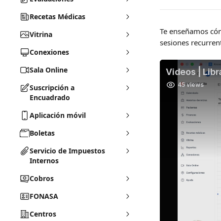
Recetas Médicas
Te enseñamos cóm
Vitrina
sesiones recurrent
Conexiones
Sala Online
Suscripción a
Encuadrado
Aplicación móvil
Boletas
Servicio de Impuestos
Internos
Cobros
FONASA
Centros