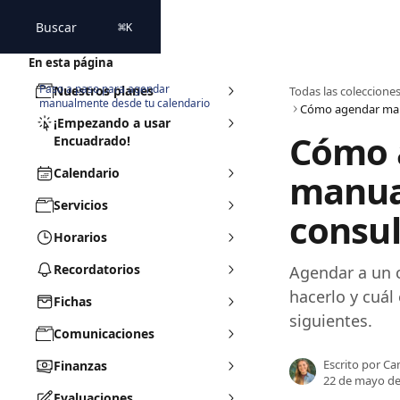
Ir al contenido principal
Buscar
⌘
K
En esta página
Paso a paso para agendar
Nuestros planes
Todas las coleccione
manualmente desde tu calendario
¡Empezando a usar
Cómo 
Encuadrado!
Calendario
manua
Servicios
consul
Horarios
Recordatorios
Agendar a un 
hacerlo y cuál
Fichas
siguientes.
Comunicaciones
Escrito por
Cam
Finanzas
22 de mayo de
Evaluaciones