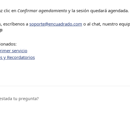
 clic en 
Confirmar
agendamiento
 y la sesión quedará agendada. 
s, escríbenos a 
soporte@encuadrado.com
 o al chat, nuestro equi
💬
cionados:
rimer servicio
s y Recordatorios
estada tu pregunta?