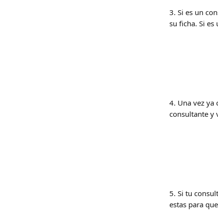
3. Si es un co
su ficha. Si e
4. Una vez ya 
consultante y v
​ 
5. Si tu consu
estas para que